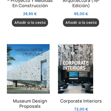
– Proyecto Y Medidas
Arquitectura (16ª
En Construcción
Edición)
29,90
€
65,00
€
Añadir a la cesta
Añadir a la cesta
Museum Design
Corporate Interiors
Proposals
72,00
€