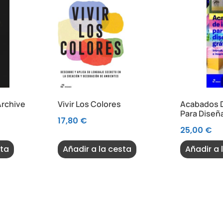
Archive
Vivir Los Colores
Acabados 
Para Diseñ
17,80
€
25,00
€
sta
Añadir a la cesta
Añadir a 