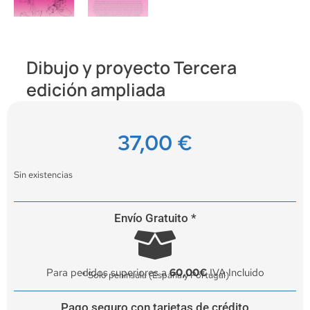
Dibujo y proyecto Tercera
edición ampliada
37,00
€
Sin existencias
Envío Gratuito *
Para pedidos superiores a
60,00€
IVA Incluido
* Solo península (España y Portugal)
Pago seguro con tarjetas de crédito