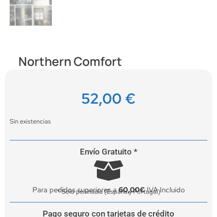
Northern Comfort
52,00
€
Sin existencias
Envío Gratuito *
Para pedidos superiores a
60,00€
IVA Incluido
* Solo península (España y Portugal)
Pago seguro con tarjetas de crédito