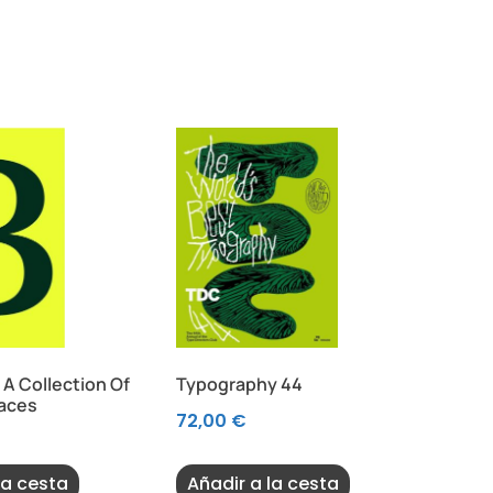
e A Collection Of
Typography 44
faces
72,00
€
la cesta
Añadir a la cesta