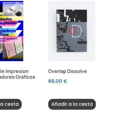
De Impresion
Overlap Dissolve
adores Graficos
69,00
€
la cesta
Añadir a la cesta