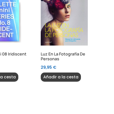
i 08 Iridiscent
Luz En La Fotografía De
Personas
29,95
€
la cesta
Añadir a la cesta