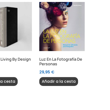
Living By Design
Luz En La Fotografía De
Personas
29,95
€
la cesta
Añadir a la cesta