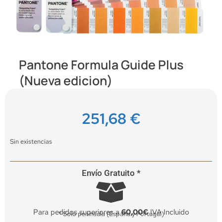
Pantone Formula Guide Plus
(Nueva edicion)
251,68
€
Sin existencias
Envío Gratuito *
Para pedidos superiores a
60,00€
IVA Incluido
* Solo península (España y Portugal)