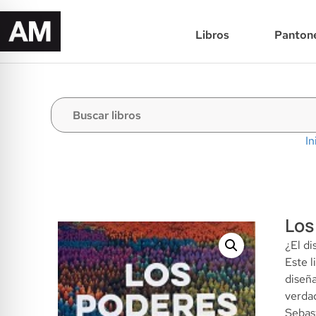
Libros
Panton
In
Los
¿El di
Este l
diseña
verdad
Sebast