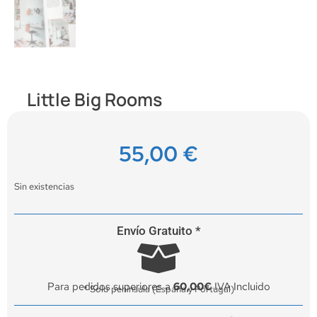
Little Big Rooms
55,00
€
Sin existencias
Envío Gratuito *
Para pedidos superiores a
60,00€
IVA Incluido
* Solo península (España y Portugal)