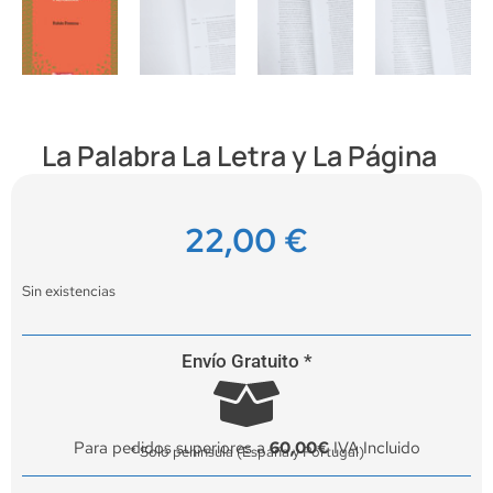
La Palabra La Letra y La Página
22,00
€
Sin existencias
Envío Gratuito *
Para pedidos superiores a
60,00€
IVA Incluido
* Solo península (España y Portugal)