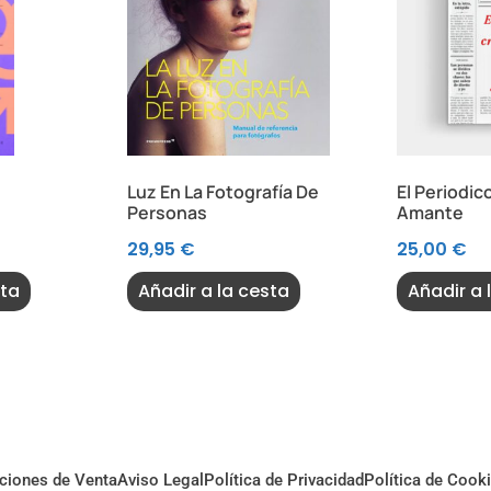
Luz En La Fotografía De
El Periodic
Personas
Amante
29,95
€
25,00
€
sta
Añadir a la cesta
Añadir a 
ciones de Venta
Aviso Legal
Política de Privacidad
Política de Cook