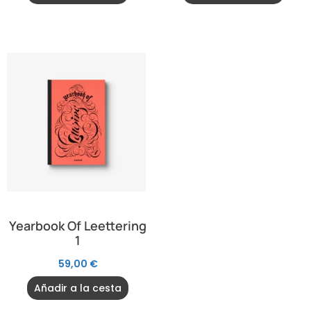
Yearbook Of Leettering
1
59,00
€
Añadir a la cesta