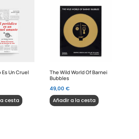
o Es Un Cruel
The Wild World Of Barnei
Bubbles
49,00
€
la cesta
Añadir a la cesta