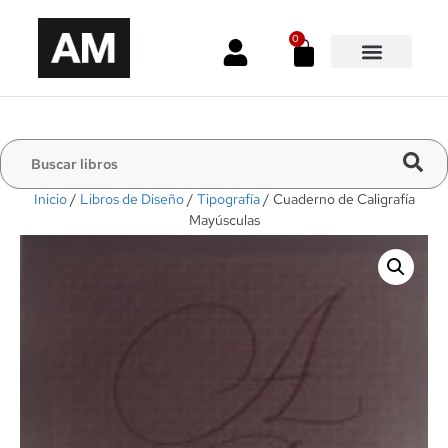
0
Inicio
/
Libros de Diseño
/
Tipografía
/ Cuaderno de Caligrafía
Mayúsculas