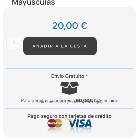
Mayúsculas
20,00
€
AÑADIR A LA CESTA
Envío Gratuito *
Para pedidos superiores a
60,00€
IVA Incluido
* Solo península (España y Portugal)
Pago seguro con tarjetas de crédito