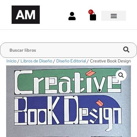
0
Inicio
/
Libros de Diseño
/
Diseño Editorial
/ Creative Book Design