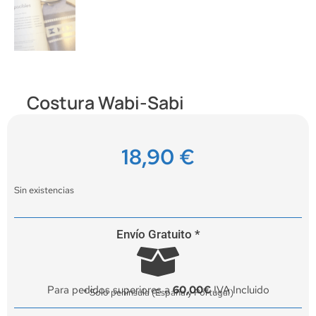
Costura Wabi-Sabi
18,90
€
Sin existencias
Envío Gratuito *
Para pedidos superiores a
60,00€
IVA Incluido
* Solo península (España y Portugal)